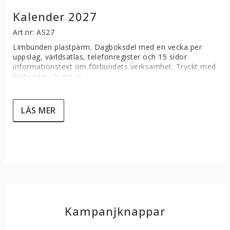
Kalender 2027
Art.nr: AS27
Limbunden plastpärm. Dagboksdel med en vecka per 
uppslag, världsatlas, telefonregister och 15 sidor 
informationstext om förbundets verksamhet. Tryckt med 
förbundets logotyp.

Storlek: 85x130 mm.

Tillverkningsområde: Sverige.

LÄS MER
Pris inklusive tryck.

Även i år är upplagan av kalendern mindre. Så se till 
att beställa i tid för att inte bli utan. Först till 
kvarn gäller.
Kampanjknappar