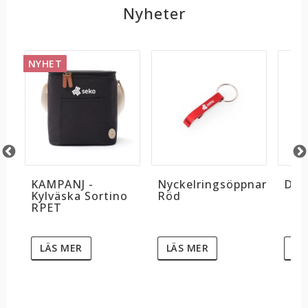
Nyheter
NYHET
KAMPANJ -
Dek
Nyckelringsöppnare
Kylväska Sortino
Röd
RPET
LÄS MER
LÄS MER
LÄ